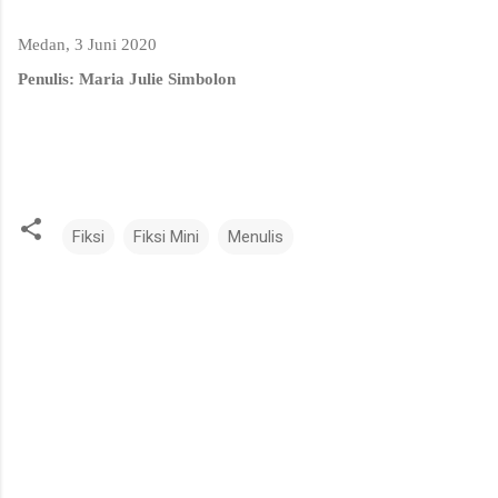
Medan, 3 Juni 2020
Penulis: Maria Julie Simbolon
Fiksi
Fiksi Mini
Menulis
K
o
m
e
n
t
a