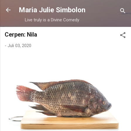
Langsung ke konten utama
Maria Julie Simbolon
Live truly is a Divine Comedy
Cerpen: Nila
-
Juli 03, 2020