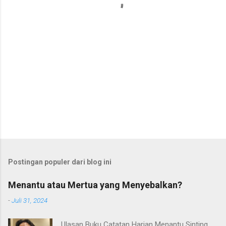
r
Postingan populer dari blog ini
Menantu atau Mertua yang Menyebalkan?
-
Juli 31, 2024
Ulasan Buku Catatan Harian Menantu Sinting