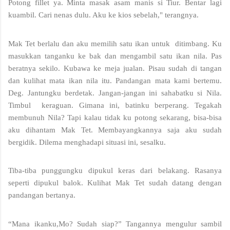
Potong fillet ya. Minta masak asam manis si Tiur. Bentar lagi 
kuambil. Cari nenas dulu. Aku ke kios sebelah," terangnya.
Mak Tet berlalu dan aku memilih satu ikan untuk  ditimbang. Ku 
masukkan tanganku ke bak dan mengambil satu ikan nila. Pas 
beratnya sekilo. Kubawa ke meja jualan. Pisau sudah di tangan 
dan kulihat mata ikan nila itu. Pandangan mata kami bertemu. 
Deg. Jantungku berdetak. Jangan-jangan ini sahabatku si Nila. 
Timbul  keraguan. Gimana ini, batinku berperang. Tegakah 
membunuh Nila? Tapi kalau tidak ku potong sekarang, bisa-bisa 
aku dihantam Mak Tet. Membayangkannya saja aku sudah 
bergidik. Dilema menghadapi situasi ini, sesalku.
Tiba-tiba punggungku dipukul keras dari belakang. Rasanya 
seperti dipukul balok. Kulihat Mak Tet sudah datang dengan 
pandangan bertanya. 
“Mana ikanku,Mo? Sudah siap?” Tangannya mengulur sambil 