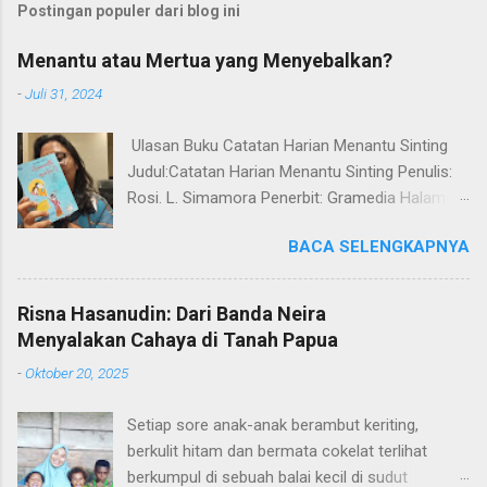
Postingan populer dari blog ini
Menantu atau Mertua yang Menyebalkan?
-
Juli 31, 2024
Ulasan Buku Catatan Harian Menantu Sinting
Judul:Catatan Harian Menantu Sinting Penulis:
Rosi. L. Simamora Penerbit: Gramedia Halaman:
248 halaman Tahun Terbit: 2024 ISBN:
BACA SELENGKAPNYA
9786020380674 Genre: Drama Rempong! Satu
kata yang pas untuk ditujukan kepada mertua si
Minar yang kepo maksimal dengan kehidupan
Risna Hasanudin: Dari Banda Neira
perkawinannya dan Sahat. Saban hari
Menyalakan Cahaya di Tanah Papua
pertanyaan Mamak Mertua tak jauh dari isi perut
-
Oktober 20, 2025
Minar. "Udah hamilnya kau, Minar?" "Kok belum
hamil kau, Minar?" Macam si Minar aja penentu
Setiap sore anak-anak berambut keriting,
kehidupan ini dibuat Mamak Sahat. Pening!
berkulit hitam dan bermata cokelat terlihat
Satu kata yang pas untuk menggambarkan
berkumpul di sebuah balai kecil di sudut
peningnya Mamak Mertua dengan kondisi anak-