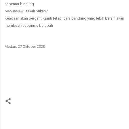
sebentar bingung
Manuasiawi sekali bukan?
Keadaan akan berganti-ganti tetapi cara pandang yang lebih bersih akan
membuat responmu berubah
Medan, 27 Oktober 2023
K
o