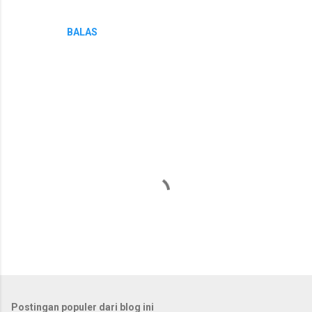
BALAS
P
o
s
t
Postingan populer dari blog ini