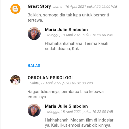
Great Story
Jumat, 16 April 2021 pukul 20.52.00 WIB
Baiklah, semoga dia tak lupa untuk berhenti
tertawa.
Maria Julie Simbolon
Minggu, 18 April 2021 pukul 16.23.00 WIB
Hhahahahhahahaha. Terima kasih
sudah dibaca, Kak.
BALAS
OBROLAN PSIKOLOGI
Sabtu, 17 April 2021 pukul 05.32.00 WIB
Bagus tulisannya, pembaca bisa kebawa
emosinya
Maria Julie Simbolon
Minggu, 18 April 2021 pukul 16.22.00 WIB
Hahhahahah. Macam film di Indosiar
ya, Kak. Ikut emosi awak dibikinnya.