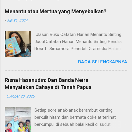
i
n
Menantu atau Mertua yang Menyebalkan?
g
K
-
Juli 31, 2024
o
m
Ulasan Buku Catatan Harian Menantu Sinting
e
n
Judul:Catatan Harian Menantu Sinting Penulis:
t
Rosi. L. Simamora Penerbit: Gramedia Halaman:
a
248 halaman Tahun Terbit: 2024 ISBN:
r
BACA SELENGKAPNYA
9786020380674 Genre: Drama Rempong! Satu
kata yang pas untuk ditujukan kepada mertua si
Minar yang kepo maksimal dengan kehidupan
Risna Hasanudin: Dari Banda Neira
perkawinannya dan Sahat. Saban hari
Menyalakan Cahaya di Tanah Papua
pertanyaan Mamak Mertua tak jauh dari isi perut
-
Oktober 20, 2025
Minar. "Udah hamilnya kau, Minar?" "Kok belum
hamil kau, Minar?" Macam si Minar aja penentu
Setiap sore anak-anak berambut keriting,
kehidupan ini dibuat Mamak Sahat. Pening!
berkulit hitam dan bermata cokelat terlihat
Satu kata yang pas untuk menggambarkan
berkumpul di sebuah balai kecil di sudut
peningnya Mamak Mertua dengan kondisi anak-
Kampung Kobrey. Kampung ini terletak di kaki