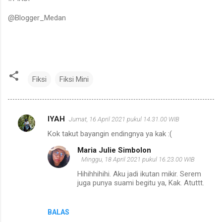
@Blogger_Medan
Fiksi
Fiksi Mini
IYAH
Jumat, 16 April 2021 pukul 14.31.00 WIB
K
Kok takut bayangin endingnya ya kak :(
o
Maria Julie Simbolon
m
Minggu, 18 April 2021 pukul 16.23.00 WIB
e
Hihihhihihi. Aku jadi ikutan mikir. Serem
n
juga punya suami begitu ya, Kak. Atuttt.
t
a
BALAS
r