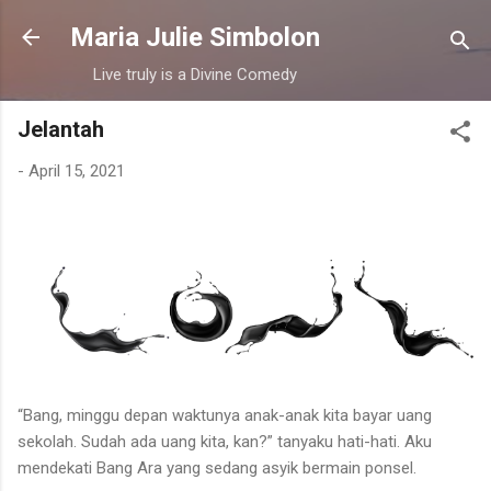
Langsung ke konten utama
Maria Julie Simbolon
Live truly is a Divine Comedy
Jelantah
-
April 15, 2021
“Bang, minggu depan waktunya anak-anak kita bayar uang
sekolah. Sudah ada uang kita, kan?” tanyaku hati-hati. Aku
mendekati Bang Ara yang sedang asyik bermain ponsel.