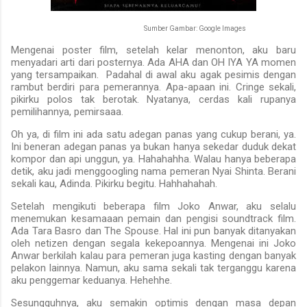
Sumber Gambar: Google Images
Mengenai poster film, setelah kelar menonton, aku baru
menyadari arti dari posternya. Ada AHA dan OH IYA YA momen
yang tersampaikan. Padahal di awal aku agak pesimis dengan
rambut berdiri para pemerannya. Apa-apaan ini. Cringe sekali,
pikirku polos tak berotak. Nyatanya, cerdas kali rupanya
pemilihannya, pemirsaaa.
Oh ya, di film ini ada satu adegan panas yang cukup berani, ya.
Ini beneran adegan panas ya bukan hanya sekedar duduk dekat
kompor dan api unggun, ya. Hahahahha. Walau hanya beberapa
detik, aku jadi menggoogling nama pemeran Nyai Shinta. Berani
sekali kau, Adinda. Pikirku begitu. Hahhahahah.
Setelah mengikuti beberapa film Joko Anwar, aku selalu
menemukan kesamaaan pemain dan pengisi soundtrack film.
Ada Tara Basro dan The Spouse. Hal ini pun banyak ditanyakan
oleh netizen dengan segala kekepoannya. Mengenai ini Joko
Anwar berkilah kalau para pemeran juga kasting dengan banyak
pelakon lainnya. Namun, aku sama sekali tak terganggu karena
aku penggemar keduanya. Hehehhe.
Sesungguhnya, aku semakin optimis dengan masa depan