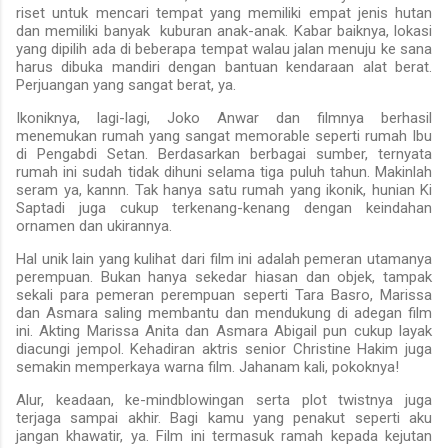
riset untuk mencari tempat yang memiliki empat jenis hutan
dan memiliki banyak kuburan anak-anak. Kabar baiknya, lokasi
yang dipilih ada di beberapa tempat walau jalan menuju ke sana
harus dibuka mandiri dengan bantuan kendaraan alat berat.
Perjuangan yang sangat berat, ya.
Ikoniknya, lagi-lagi, Joko Anwar dan filmnya berhasil
menemukan rumah yang sangat memorable seperti rumah Ibu
di Pengabdi Setan. Berdasarkan berbagai sumber, ternyata
rumah ini sudah tidak dihuni selama tiga puluh tahun. Makinlah
seram ya, kannn. Tak hanya satu rumah yang ikonik, hunian Ki
Saptadi juga cukup terkenang-kenang dengan keindahan
ornamen dan ukirannya.
Hal unik lain yang kulihat dari film ini adalah pemeran utamanya
perempuan. Bukan hanya sekedar hiasan dan objek, tampak
sekali para pemeran perempuan seperti Tara Basro, Marissa
dan Asmara saling membantu dan mendukung di adegan film
ini. Akting Marissa Anita dan Asmara Abigail pun cukup layak
diacungi jempol. Kehadiran aktris senior Christine Hakim juga
semakin memperkaya warna film. Jahanam kali, pokoknya!
Alur, keadaan, ke-mindblowingan serta plot twistnya juga
terjaga sampai akhir. Bagi kamu yang penakut seperti aku
jangan khawatir, ya. Film ini termasuk ramah kepada kejutan