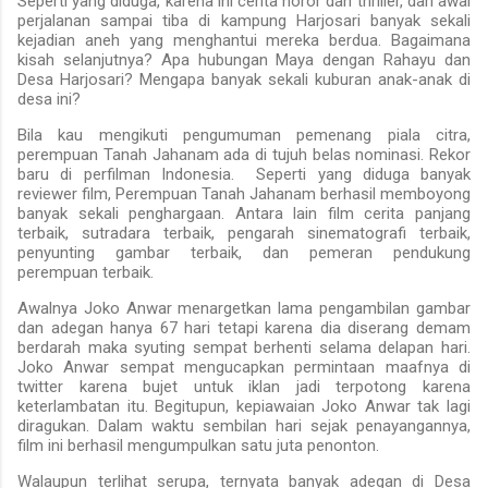
Seperti yang diduga, karena ini cerita horor dan thriller, dari awal
perjalanan sampai tiba di kampung Harjosari banyak sekali
kejadian aneh yang menghantui mereka berdua. Bagaimana
kisah selanjutnya? Apa hubungan Maya dengan Rahayu dan
Desa Harjosari? Mengapa banyak sekali kuburan anak-anak di
desa ini?
Bila kau mengikuti pengumuman pemenang piala citra,
perempuan Tanah Jahanam ada di tujuh belas nominasi. Rekor
baru di perfilman Indonesia. Seperti yang diduga banyak
reviewer film, Perempuan Tanah Jahanam berhasil memboyong
banyak sekali penghargaan. Antara lain film cerita panjang
terbaik, sutradara terbaik, pengarah sinematografi terbaik,
penyunting gambar terbaik, dan pemeran pendukung
perempuan terbaik.
Awalnya Joko Anwar menargetkan lama pengambilan gambar
dan adegan hanya 67 hari tetapi karena dia diserang demam
berdarah maka syuting sempat berhenti selama delapan hari.
Joko Anwar sempat mengucapkan permintaan maafnya di
twitter karena bujet untuk iklan jadi terpotong karena
keterlambatan itu. Begitupun, kepiawaian Joko Anwar tak lagi
diragukan. Dalam waktu sembilan hari sejak penayangannya,
film ini berhasil mengumpulkan satu juta penonton.
Walaupun terlihat serupa, ternyata banyak adegan di Desa